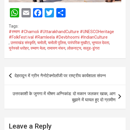
W
E
F
T
S
h
m
a
wi
h
Tags:
at
ail
ce
tt
ar
#रम्माण #Chamoli #UttarakhandCulture #UNESCOHeritage
#FolkFest ival #Ramleela #Devbhoomi #IndianCulture
s
b
er
e
,
उत्तराखंड संस्कृति
,
चमोली
,
चमोली पुलिस
,
पारंपरिक मुखौटा
,
भूम्याल देवता
,
A
o
यूनेस्को धरोहर
,
रम्माण मेला
,
रामायण मंचन
,
लोकनाट्य
,
सलूड-डूंगरा
p
o
p
k
Post
देहरादून में ग्रीन नैनोटेक्नोलॉजी पर राष्ट्रीय कार्यशाला संपन्न
navigation
उत्तरकाशी के जुणगा में भीषण अग्निकांड: दो मकान जलकर खाक, आग
बुझाने में घायल हुए दो ग्रामीण
Leave a Reply