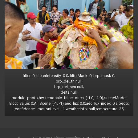
filter: 0; fileterIntensity: 0.0; filterMask: 0; brp_mask:0;
brp_del_th:null;
brp_del_sen:null;
delta:null;
module: photo;hw-remosaic: false;touch: (-1.0, -1.0);sceneMode:
8;cct_value: 0;AI_Scene: (-1, -1);aec_lux: 0.0;aec_lux_index: 0;albedo:
;confidence: ;motionLevel: -1;weatherinfo: null;temperature: 35;