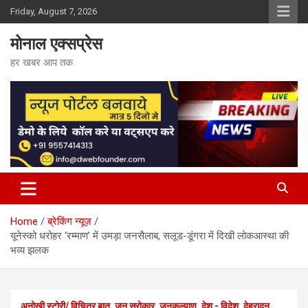
Skip
Friday, August 7, 2026
to
content
मोनाल एक्सप्रेस
हर खबर आप तक
Home
ब्रेकिंग न्यूज़
यूनेस्को धरोहर ‘रम्माण’ में उमड़ा जनसैलाब, सलूड-डूंगरा में दिखी लोकआस्था की
भव्य झलक
अनोखी स्टोरी/ विचित्र बात
जन सरोकार
जनकल्याण
देश - विदेश
देहरादून