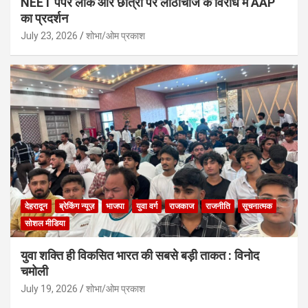
NEET पेपर लीक और छात्रों पर लाठीचार्ज के विरोध में AAP
का प्रदर्शन
July 23, 2026
शोभा/ओम प्रकाश
देहरादून
ब्रेकिंग न्यूज़
भाजपा
युवा वर्ग
राजकाज
राजनीति
सूचनात्मक
सोशल मीडिया
युवा शक्ति ही विकसित भारत की सबसे बड़ी ताकत : विनोद
चमोली
July 19, 2026
शोभा/ओम प्रकाश