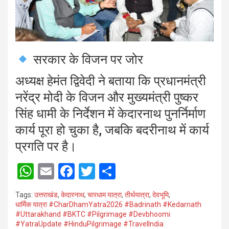
सरकार के विजन पर जोर
अध्यक्ष हेमंत द्विवेदी ने बताया कि प्रधानमंत्री
नरेंद्र मोदी के विजन और मुख्यमंत्री पुष्कर
सिंह धामी के निर्देशन में केदारनाथ पुनर्निर्माण
कार्य पूरा हो चुका है, जबकि बदरीनाथ में कार्य
प्रगति पर है।
W
E
F
T
S
h
m
a
wi
h
Tags:
उत्तराखंड
,
केदारनाथ
,
चारधाम यात्रा
,
तीर्थयात्रा
,
देवभूमि
,
at
ail
ce
tt
ar
धार्मिक यात्रा #CharDhamYatra2026 #Badrinath #Kedarnath
#Uttarakhand #BKTC #Pilgrimage #Devbhoomi
s
b
er
e
#YatraUpdate #HinduPilgrimage #TravelIndia