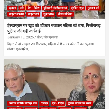
क्राइम
ठगी
देश - विदेश
पुलिस से संबंधित मामले
ब्रेकिंग न्यूज़
मुकदमा दर्ज
साइबर अपराध
साइबर ठगी
सूचनात्मक
सोशल मीडिया
इंस्टाग्राम पर खुद को डॉक्टर बताकर महिला को ठगा, पिथौरागढ़
पुलिस की बड़ी कार्रवाई
January 13, 2026
शोभा/ओम प्रकाश
बिहार से दो साइबर ठग गिरफ्तार, महिला से ₹3 लाख की ठगी का खुलासा
मोनाल एक्सप्रेस,…
अनोखी स्टोरी/ विचित्र बात
क्राइम
देश - विदेश
पुलिस से संबंधित मामले