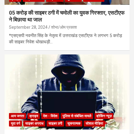
05 करोड़ की साइबर ठगी में चमोली का युवक गिरफ्तार, एसटीएफ
ने बिछाया था जाल
September 28, 2024
शोभा/ओम प्रकाश
*एसएसपी नवनीत सिंह के नेतृत्व में उत्तराखंड एसटीएफ ने लगभग 5 करोड़
की साइबर निवेश धोखाधड़ी…
आम जनता
क्राइम
देश - विदेश
पुलिस से संबंधित मामले
ब्रेकिंग न्यूज़
युवा वर्ग
साइबर अपराध
साइबर ठगी
सूचनात्मक
सोशल मीडिया