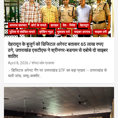
अपराध समाचार
कोर्ट के मामले
क्राइम
देश - विदेश
देहरादून
पुलिस से संबंधित मामले
ब्रेकिंग न्यूज़
मुकदमा दर्ज
साइबर अपराध
साइबर ठगी
देहरादून के बुजुर्ग को डिजिटल अरेस्ट बताकर 65 लाख रुपए
ठगे, उत्तराखंड एसटीएफ ने श्रीनगर-बडगाम से दबोचे दो साइबर
शातिर
April 8, 2026
शोभा/ओम प्रकाश
:- डिजिटल अरेस्ट गैंग पर उत्तराखंड STF का बड़ा प्रहार :- उत्तराखंड से
चली जांच, जम्मू-कश्मीर…