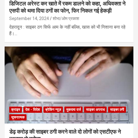
डिजिटल अरेस्ट कर खाते में रकम डालने को कहा, अधिवक्ता ने
एसपी को थमा दिया ठगों का फोन, फिर निकल गई हेकड़ी
September 14, 2024
शोभा/ओम प्रकाश
देहरादून : साइबर ठग सिर्फ आम के नहीं बल्कि, खास को भी निशाना बना रहे
हैं।…
क्राइम
देश - विदेश
ब्रेकिंग न्यूज़
मुकदमा दर्ज
साइबर अपराध
साइबर ठगी
सूचनात्मक
डेढ़ करोड़ की साइबर ठगी करने वाले दो लोगों को एसटीएफ ने