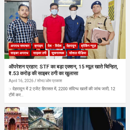
अपराध समाचार
क्राइम
देश - विदेश
देहरादून
ब्रेकिंग न्यूज़
साइबर अपराध
साइबर ठगी
सूचनात्मक
सोशल मीडिया
ऑपरेशन प्रहार: STF का बड़ा एक्शन, 15 म्यूल खाते चिन्हित,
₹1.53 करोड़ की साइबर ठगी का खुलासा
April 16, 2026
शोभा/ओम प्रकाश
:- देहरादून में 2 एजेंट हिरासत में, 2200 संदिग्ध खातों की जांच जारी; 12
टीमें कर…