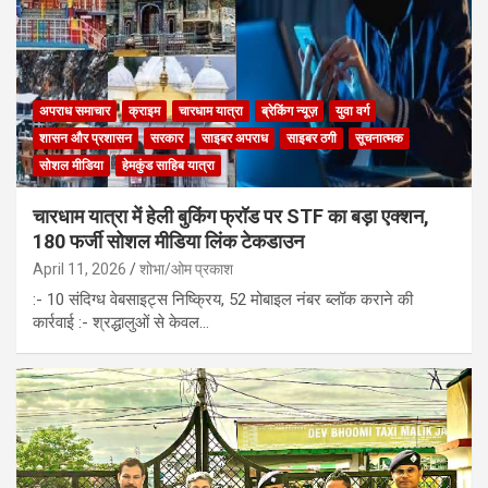
अपराध समाचार
क्राइम
चारधाम यात्रा
ब्रेकिंग न्यूज़
युवा वर्ग
शासन और प्रशासन
सरकार
साइबर अपराध
साइबर ठगी
सूचनात्मक
सोशल मीडिया
हेमकुंड साहिब यात्रा
चारधाम यात्रा में हेली बुकिंग फ्रॉड पर STF का बड़ा एक्शन,
180 फर्जी सोशल मीडिया लिंक टेकडाउन
April 11, 2026
शोभा/ओम प्रकाश
:- 10 संदिग्ध वेबसाइट्स निष्क्रिय, 52 मोबाइल नंबर ब्लॉक कराने की
कार्रवाई :- श्रद्धालुओं से केवल…