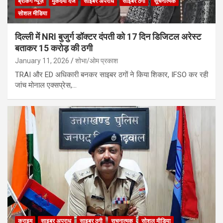
ब्रेकिंग न्यूज़
मुकदमा दर्ज
साइबर अपराध
साइबर ठगी
सूचनात्मक
सोशल मीडिया
दिल्ली में NRI बुजुर्ग डॉक्टर दंपती को 17 दिन डिजिटल अरेस्ट
बताकर 15 करोड़ की ठगी
January 11, 2026
शोभा/ओम प्रकाश
TRAI और ED अधिकारी बनकर साइबर ठगों ने किया शिकार, IFSO कर रही
जांच मोनाल एक्सप्रेस,…
क्राइम
साइबर अपराध
साइबर ठगी
सूचनात्मक
सोशल मीडिया