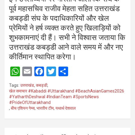
पूर्व महासचिव राजीव मेहता सहित उत्तराखंड
कबड्डी संघ के पदाधिकारियों और खेल
प्रेमियों ने हर्ष व्यक्त करते हुए खिलाड़ियों को
शुभकामनाएं दी हैं। सभी ने विश्वास जताया कि
उत्तराखंड कबड्डी आने वाले समय में और नए
कीर्तिमान स्थापित करेगा।
W
E
F
T
S
h
m
a
wi
h
Tags:
उत्तराखंड
,
कबड्डी
,
at
ail
ce
tt
ar
खेल समाचार #Kabaddi #Uttarakhand #BeachAsianGames2026
#YatharthDeshwal #IndianTeam #SportsNews
s
b
er
e
#PrideOfUttarakhand
A
o
,
बीच एशियन गेम्स
,
भारतीय टीम
,
यथार्थ देशवाल
p
o
p
k
Post