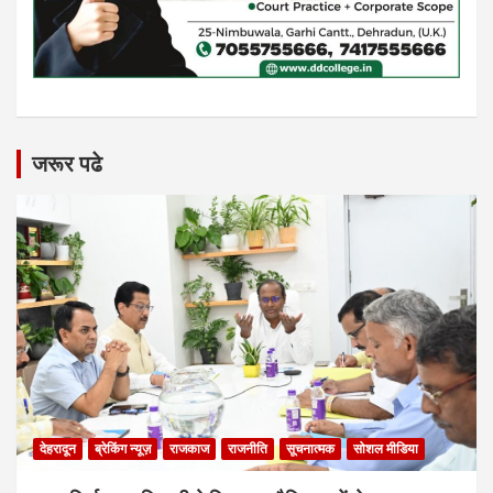
जरूर पढे
देहरादून
ब्रेकिंग न्यूज़
राजकाज
राजनीति
सूचनात्मक
सोशल मीडिया