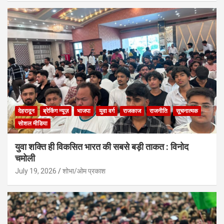
देहरादून
ब्रेकिंग न्यूज़
भाजपा
युवा वर्ग
राजकाज
राजनीति
सूचनात्मक
सोशल मीडिया
युवा शक्ति ही विकसित भारत की सबसे बड़ी ताकत : विनोद
चमोली
July 19, 2026
शोभा/ओम प्रकाश