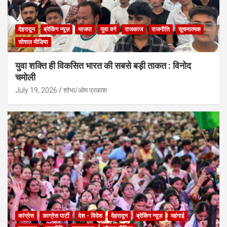
देहरादून
ब्रेकिंग न्यूज़
भाजपा
युवा वर्ग
राजकाज
राजनीति
सूचनात्मक
सोशल मीडिया
युवा शक्ति ही विकसित भारत की सबसे बड़ी ताकत : विनोद
चमोली
July 19, 2026
शोभा/ओम प्रकाश
कांग्रेस
काग्रेस पार्टी
देश - विदेश
देहरादून
ब्रेकिंग न्यूज़
महंगाई