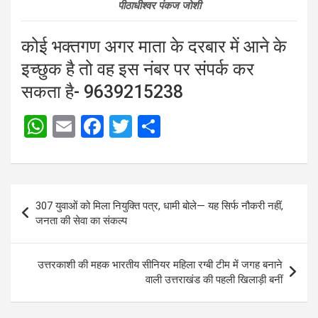
पीठाधीश्वर पंकज जोशी
कोई भक्तगण अगर माता के दरबार में आने के
इच्छुक है तो वह इस नंबर पर संपर्क कर
सकता है- 9639215238
W
E
F
T
S
h
m
a
wi
h
at
ail
ce
tt
ar
s
b
er
e
Post
307 युवाओं को मिला नियुक्ति पत्र, धामी बोले— यह सिर्फ नौकरी नहीं,
A
o
navigation
जनता की सेवा का संकल्प
p
o
p
k
उत्तरकाशी की महक भारतीय सीनियर महिला रग्बी टीम में जगह बनाने
वाली उत्तराखंड की पहली खिलाड़ी बनीं