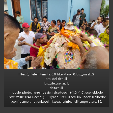
filter: 0; fileterIntensity: 0.0; filterMask: 0; brp_mask:0;
brp_del_th:null;
brp_del_sen:null;
delta:null;
module: photo;hw-remosaic: false;touch: (-1.0, -1.0);sceneMode:
8;cct_value: 0;AI_Scene: (-1, -1);aec_lux: 0.0;aec_lux_index: 0;albedo:
;confidence: ;motionLevel: -1;weatherinfo: null;temperature: 35;