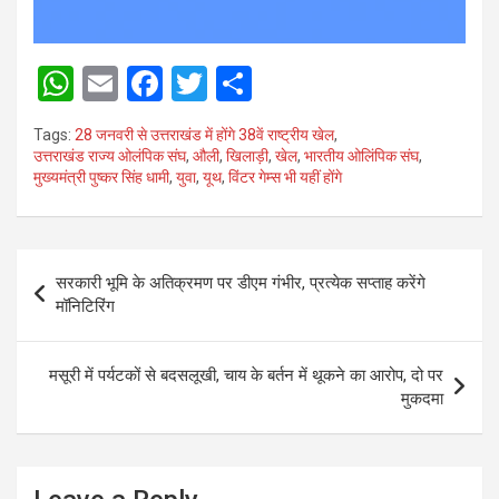
W
E
F
T
S
h
m
a
wi
h
Tags:
28 जनवरी से उत्तराखंड में होंगे 38वें राष्ट्रीय खेल
,
at
ail
ce
tt
ar
उत्तराखंड राज्य ओलंपिक संघ
,
औली
,
खिलाड़ी
,
खेल
,
भारतीय ओलिंपिक संघ
,
मुख्यमंत्री पुष्कर सिंह धामी
,
युवा
,
यूथ
,
विंटर गेम्स भी यहीं होंगे
s
b
er
e
A
o
p
o
Post
सरकारी भूमि के अतिक्रमण पर डीएम गंभीर, प्रत्येक सप्ताह करेंगे
p
k
navigation
मॉनिटिरिंग
मसूरी में पर्यटकों से बदसलूखी, चाय के बर्तन में थूकने का आरोप, दो पर
मुकदमा