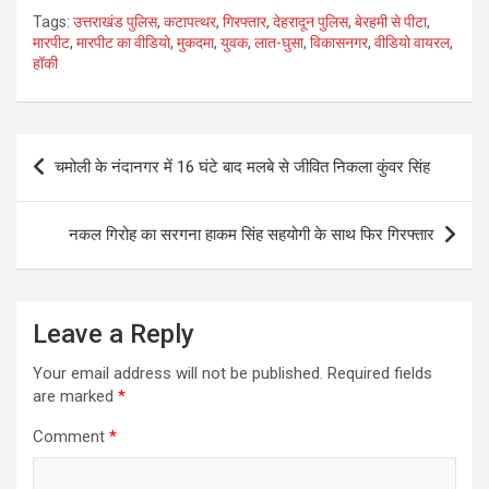
h
m
a
wi
h
Tags:
उत्तराखंड पुलिस
,
कटापत्थर
,
गिरफ्तार
,
देहरादून पुलिस
,
बेरहमी से पीटा
,
at
ail
ce
tt
ar
मारपीट
,
मारपीट का वीडियो
,
मुकदमा
,
युवक
,
लात-घुसा
,
विकासनगर
,
वीडियो वायरल
,
हॉकी
s
b
er
e
A
o
p
o
Post
चमोली के नंदानगर में 16 घंटे बाद मलबे से जीवित निकला कुंवर सिंह
p
k
navigation
नकल गिरोह का सरगना हाकम सिंह सहयोगी के साथ फिर गिरफ्तार
Leave a Reply
Your email address will not be published.
Required fields
are marked
*
Comment
*