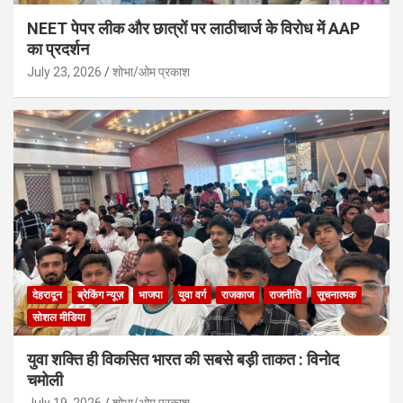
NEET पेपर लीक और छात्रों पर लाठीचार्ज के विरोध में AAP
का प्रदर्शन
July 23, 2026
शोभा/ओम प्रकाश
देहरादून
ब्रेकिंग न्यूज़
भाजपा
युवा वर्ग
राजकाज
राजनीति
सूचनात्मक
सोशल मीडिया
युवा शक्ति ही विकसित भारत की सबसे बड़ी ताकत : विनोद
चमोली
July 19, 2026
शोभा/ओम प्रकाश