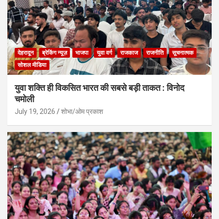
देहरादून
ब्रेकिंग न्यूज़
भाजपा
युवा वर्ग
राजकाज
राजनीति
सूचनात्मक
सोशल मीडिया
युवा शक्ति ही विकसित भारत की सबसे बड़ी ताकत : विनोद
चमोली
July 19, 2026
शोभा/ओम प्रकाश