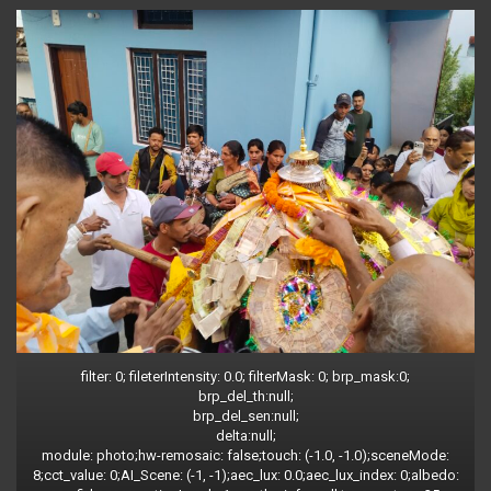
filter: 0; fileterIntensity: 0.0; filterMask: 0; brp_mask:0;
brp_del_th:null;
brp_del_sen:null;
delta:null;
module: photo;hw-remosaic: false;touch: (-1.0, -1.0);sceneMode:
8;cct_value: 0;AI_Scene: (-1, -1);aec_lux: 0.0;aec_lux_index: 0;albedo: