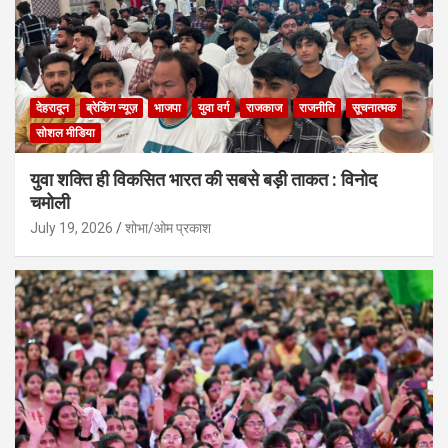
देहरादून
ब्रेकिंग न्यूज़
भाजपा
युवा वर्ग
राजकाज
राजनीति
सूचनात्मक
सोशल मीडिया
युवा शक्ति ही विकसित भारत की सबसे बड़ी ताकत : विनोद
चमोली
July 19, 2026
शोभा/ओम प्रकाश