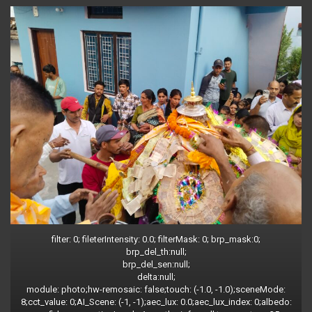
filter: 0; fileterIntensity: 0.0; filterMask: 0; brp_mask:0;
brp_del_th:null;
brp_del_sen:null;
delta:null;
module: photo;hw-remosaic: false;touch: (-1.0, -1.0);sceneMode:
8;cct_value: 0;AI_Scene: (-1, -1);aec_lux: 0.0;aec_lux_index: 0;albedo: