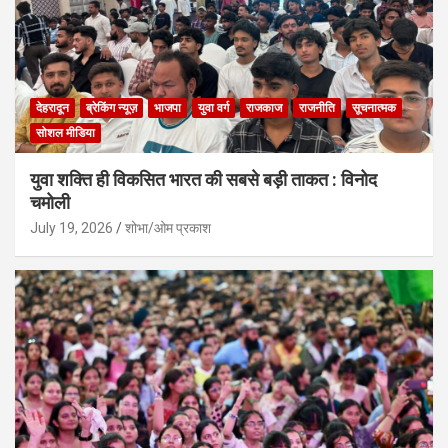
देहरादून
ब्रेकिंग न्यूज़
भाजपा
युवा वर्ग
राजकाज
राजनीति
सूचनात्मक
सोशल मीडिया
युवा शक्ति ही विकसित भारत की सबसे बड़ी ताकत : विनोद
चमोली
July 19, 2026
शोभा/ओम प्रकाश