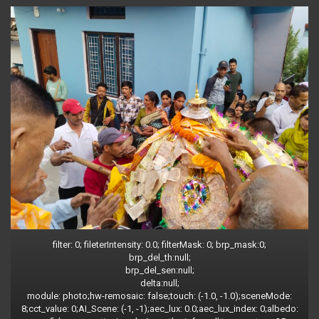
filter: 0; fileterIntensity: 0.0; filterMask: 0; brp_mask:0;
brp_del_th:null;
brp_del_sen:null;
delta:null;
module: photo;hw-remosaic: false;touch: (-1.0, -1.0);sceneMode:
8;cct_value: 0;AI_Scene: (-1, -1);aec_lux: 0.0;aec_lux_index: 0;albedo: