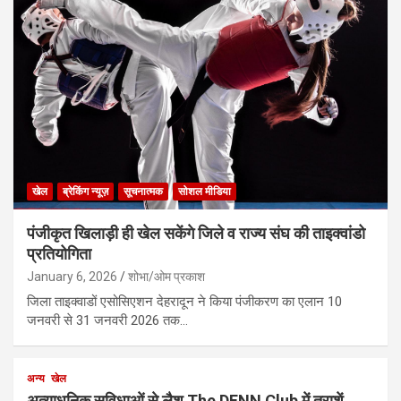
खेल
ब्रेकिंग न्यूज़
सूचनात्मक
सोशल मीडिया
पंजीकृत खिलाड़ी ही खेल सकेंगे जिले व राज्य संघ की ताइक्वांडो
प्रतियोगिता
January 6, 2026
शोभा/ओम प्रकाश
जिला ताइक्वाडों एसोसिएशन देहरादून ने किया पंजीकरण का एलान 10
जनवरी से 31 जनवरी 2026 तक…
अन्य
खेल
अत्याधुनिक सुविधाओं से लैश The DENN Club में तराशें