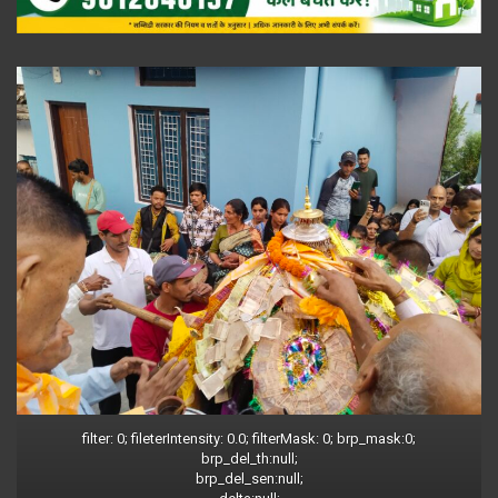
filter: 0; fileterIntensity: 0.0; filterMask: 0; brp_mask:0;
brp_del_th:null;
brp_del_sen:null;