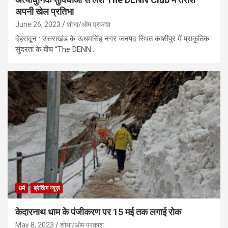
अपनी खेल प्रतिभा
June 26, 2023
शोभा/ओम प्रकाश
देहरादून : उत्तराखंड के ऊधमसिंह नगर जनपद स्थित काशीपुर में प्राकृतिक
सुंदरता के बीच “The DENN…
धर्म
ब्रेकिंग न्यूज़
केदारनाथ धाम के पंजीकरण पर 15 मई तक लगाई रोक
May 8, 2023
शोभा/ओम प्रकाश