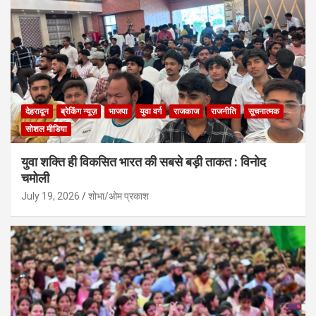
देहरादून
ब्रेकिंग न्यूज़
भाजपा
युवा वर्ग
राजकाज
राजनीति
सूचनात्मक
सोशल मीडिया
युवा शक्ति ही विकसित भारत की सबसे बड़ी ताकत : विनोद
चमोली
July 19, 2026
शोभा/ओम प्रकाश