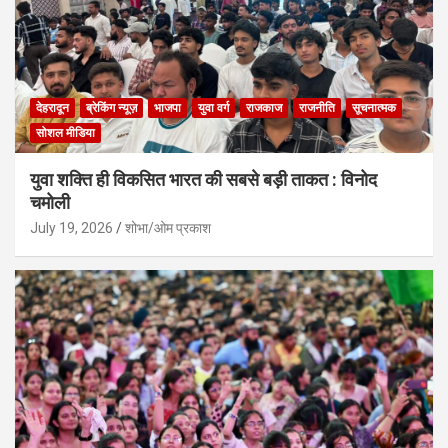
देहरादून
ब्रेकिंग न्यूज़
भाजपा
युवा वर्ग
राजकाज
राजनीति
सूचनात्मक
सोशल मीडिया
युवा शक्ति ही विकसित भारत की सबसे बड़ी ताकत : विनोद
चमोली
July 19, 2026
शोभा/ओम प्रकाश