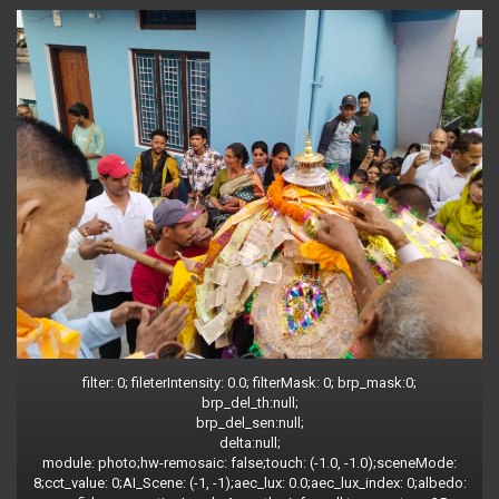
filter: 0; fileterIntensity: 0.0; filterMask: 0; brp_mask:0;
brp_del_th:null;
brp_del_sen:null;
delta:null;
module: photo;hw-remosaic: false;touch: (-1.0, -1.0);sceneMode:
8;cct_value: 0;AI_Scene: (-1, -1);aec_lux: 0.0;aec_lux_index: 0;albedo: