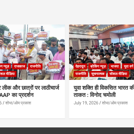
िंग न्यूज़
राजकाज
राजनीति
देहरादून
ब्रेकिंग न्यूज़
भाजपा
युवा वर्ग
ोशल मीडिया
राजनीति
सूचनात्मक
सोशल मीडिया
लीक और छात्रों पर लाठीचार्ज
युवा शक्ति ही विकसित भारत क
ं AAP का प्रदर्शन
ताकत : विनोद चमोली
6
शोभा/ओम प्रकाश
July 19, 2026
शोभा/ओम प्रकाश