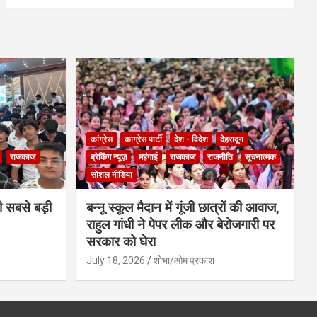
कांग्रेस
काग्रेस पार्टी
देश - विदेश
देहरादून
राजकाज
ब्रेकिंग न्यूज़
महंगाई
राजकाज
राजनीति
सूचनात्मक
सोशल मीडिया
ी सबसे बड़ी
बन्नू स्कूल मैदान में गूंजी छात्रों की आवाज,
राहुल गांधी ने पेपर लीक और बेरोजगारी पर
सरकार को घेरा
July 18, 2026
शोभा/ओम प्रकाश