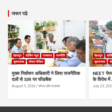
जरूर पढे
देहरादून
ब्रेकिंग न्यूज़
राजकाज
राजनीति
देहरादून
ब्रेक
सूचनात्मक
सोशल मीडिया
सूचनात्मक
स
मुख्य निर्वाचन अधिकारी ने लिया राजनैतिक
NEET पेपर 
दलों से SIR पर फीडबैक
के विरोध मे
August 5, 2026
शोभा/ओम प्रकाश
July 23, 202