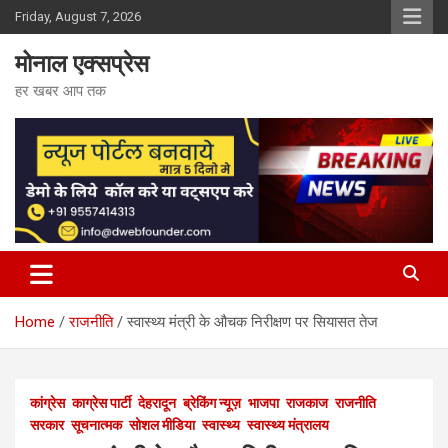
Skip
Friday, August 7, 2026
to
content
मोनाल एक्सप्रेस
हर खबर आप तक
Home
राजनीति
स्वास्थ्य मंत्री के औचक निरीक्षण पर सियासत तेज
कांग्रेस
काग्रेस पार्टी
देहरादून
ब्रेकिंग न्यूज़
भाजपा
राजकाज
राजनीति
सरकार
सूचनात्मक
सोशल मीडिया
स्वास्थ्य
स्वास्थ्य मंत्रालय