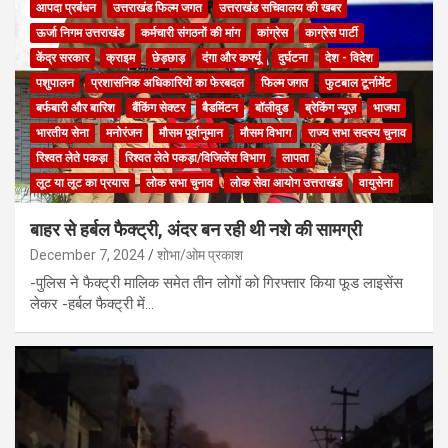
आपदा प्रबंधन
उत्तराखंड फिल्म जगत
उत्तराखंड सचिवालय की खबर
ऊर्जा निगम उत्तराखंड
कर्मचारी संगठनों की मांग
कांग्रेस
काग्रेस पार्टी
केंद्र सरकार
क्राइम
छेड़छाड़
दंगा और कर्फ्यू
दुर्घटना
देश - विदेश
पशुपालन
प्रशासनिक अधिकारियों का फेरबदल
फिल्म जगत
फुटबाल टूर्नामेंट
बर्फबारी और बारिश
बैंकिंग सेक्टर
बैडमिंटन
बॉलीवुड
ब्रेकिंग न्यूज़
भाजपा
भारतीय सेना
मनोरंजन
मौसम पूर्वानुमान
मौसम विभाग
राज्य सभा सदस्य चुनाव
रिश्वत लेते पकड़ा
रिश्वत लेते पकड़ा/विजिलेंस विभाग
लापता
लूट या लूट का प्रयास
लोक सभा चुनाव
लोक सेवा आयोग उत्तराखंड
वायुसेना
बाहर से हर्बल फैक्ट्री, अंदर बन रही थी नशे की सामग्री
December 7, 2024
शोभा/ओम प्रकाश
-पुलिस ने फैक्ट्री मालिक समेत तीन लोगों को गिरफ्तार किया फूड लाइसेंस
लेकर -हर्बल फैक्ट्री में…