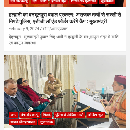
दंगा और कर्फ्यू
देश - विदेश
ब्रेकिंग न्यूज़
शासन और प्रशासन
सूचनात्मक
हल्द्वानी का बनभूलपुरा बवाल प्रकरण: अराजक तत्वों से सख्ती से
निपटे पुलिस, एडीजी लॉ एंड ऑर्डर करेंगे कैंप : मुख्यमंत्री
February 9, 2024
शोभा/ओम प्रकाश
देहरादून : मुख्यमंत्री पुष्कर सिंह धामी ने हल्द्वानी के बनभूलपुरा क्षेत्र में शांति
एवं कानून व्यवस्था…
अन्य
दंगा और कर्फ्यू
पिटाई
पुलिस से संबंधित मामले
ब्रेकिंग न्यूज़
शासन और प्रशासन
सूचनात्मक