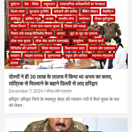
दुर्घटना
देश - विदेश
पशुपालन
प्रशासनिक अधिकारियों का फेरबदल
फिल्म जगत
फुटबाल टूर्नामेंट
बर्फबारी और बारिश
बैंकिंग सेक्टर
बैडमिंटन
बॉलीवुड
ब्रेकिंग न्यूज़
भाजपा
भारतीय सेना
मनोरंजन
मौसम पूर्वानुमान
मौसम विभाग
राज्य सभा सदस्य चुनाव
रिश्वत लेते पकड़ा
रिश्वत लेते पकड़ा/विजिलेंस विभाग
लापता
लूट या लूट का प्रयास
लोक सभा चुनाव
लोक सेवा आयोग उत्तराखंड
वायुसेना
विकास कार्य
विजिलेंस की छापेमारी
विदेश मंत्रालय
विधानसभा सत्र
शासन और प्रशासन
सरकार
साइबर अपराध
सूचनात्मक
स्कूल और कॉलेज
स्वास्थ्य मंत्रालय
हादसा
दोस्तों ने ही 30 लाख के लालच में किया था अभय का कत्ल,
तांत्रिक से मिलवाने के बहाने दिल्ली से लाए हरिद्वार
December 7, 2024
शोभा/ओम प्रकाश
हरिद्वार: हरिद्वार जिले के श्यामपुर क्षेत्र की रवासन नदी में मिले युवक के शव
को लेकर…