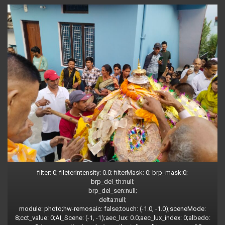
filter: 0; fileterIntensity: 0.0; filterMask: 0; brp_mask:0;
brp_del_th:null;
brp_del_sen:null;
delta:null;
module: photo;hw-remosaic: false;touch: (-1.0, -1.0);sceneMode:
8;cct_value: 0;AI_Scene: (-1, -1);aec_lux: 0.0;aec_lux_index: 0;albedo: