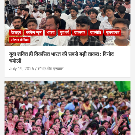
देहरादून
ब्रेकिंग न्यूज़
भाजपा
युवा वर्ग
राजकाज
राजनीति
सूचनात्मक
सोशल मीडिया
युवा शक्ति ही विकसित भारत की सबसे बड़ी ताकत : विनोद
चमोली
July 19, 2026
शोभा/ओम प्रकाश