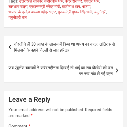
Tags:
उत्तराखंड सरकार
,
केदारनाथ धाम
,
केंद्र सरकार
,
गंगोत्री धाम
,
at
ail
ce
tt
ar
चारधाम यात्रा
,
प्रधानमंत्री नरेंद्र मोदी
,
बदरीनाथ धाम
,
भाजपा
,
भाजपा के प्रदेश अध्यक्ष महेंद्र भट्ट
,
मुख्यमंत्री पुष्कर सिंह धामी
,
यमुनोत्री
,
s
b
er
e
यमुनोत्री धाम
A
o
p
o
Post
p
k
दोस्तों ने ही 30 लाख के लालच में किया था अभय का कत्ल, तांत्रिक से
navigation
मिलवाने के बहाने दिल्ली से लाए हरिद्वार
जब एंबुलेंस चालकों ने संवेदनहीनता दिखाई तो भाई का शव बोलोरो की छत
पर रख गांव ले गई बहन
Leave a Reply
Your email address will not be published.
Required fields
are marked
*
Comment
*