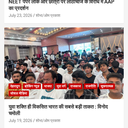
NEET पेपर लीक और छात्रों पर लाठीचार्ज के विरोध में AAP
का प्रदर्शन
July 23, 2026
शोभा/ओम प्रकाश
देहरादून
ब्रेकिंग न्यूज़
भाजपा
युवा वर्ग
राजकाज
राजनीति
सूचनात्मक
सोशल मीडिया
युवा शक्ति ही विकसित भारत की सबसे बड़ी ताकत : विनोद
चमोली
July 19, 2026
शोभा/ओम प्रकाश