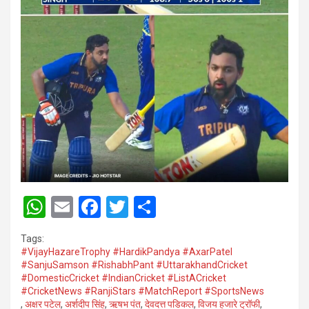
W
E
F
T
S
h
m
a
wi
h
Tags:
at
ail
ce
tt
ar
#VijayHazareTrophy #HardikPandya #AxarPatel
#SanjuSamson #RishabhPant #UttarakhandCricket
s
b
er
e
#DomesticCricket #IndianCricket #ListACricket
A
o
#CricketNews #RanjiStars #MatchReport #SportsNews
,
अक्षर पटेल
,
अर्शदीप सिंह
,
ऋषभ पंत
,
देवदत्त पडिकल
,
विजय हजारे ट्रॉफी
,