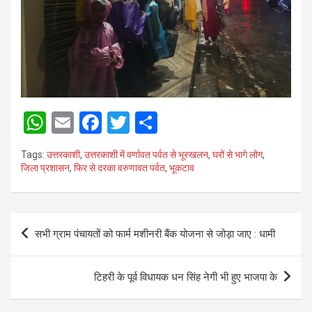
W
E
F
T
S
h
m
a
wi
h
Tags:
उत्तरकाशी
,
उत्तरकाशी में वर्णावत पर्वत से भूस्खलन
,
घरों से भागे लोग
,
at
ail
ce
tt
ar
जिला प्रशासन
,
फिर से दरका वरुणावत पर्वत
,
भूकटाव
s
b
er
e
A
o
Post
p
o
सभी ग्राम पंचायतों को फार्म मशीनरी बैंक योजना से जोड़ा जाए : धामी
navigation
p
k
टिहरी के पूर्व विधायक धन सिंह नेगी भी हुए भाजपा के