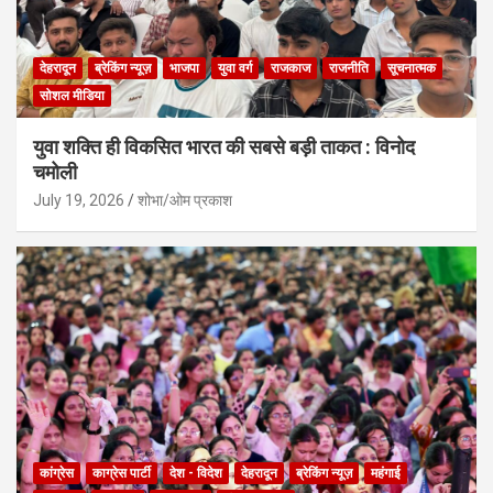
देहरादून
ब्रेकिंग न्यूज़
भाजपा
युवा वर्ग
राजकाज
राजनीति
सूचनात्मक
सोशल मीडिया
युवा शक्ति ही विकसित भारत की सबसे बड़ी ताकत : विनोद
चमोली
July 19, 2026
शोभा/ओम प्रकाश
कांग्रेस
काग्रेस पार्टी
देश - विदेश
देहरादून
ब्रेकिंग न्यूज़
महंगाई