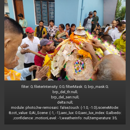
filter: 0; fileterIntensity: 0.0; filterMask: 0; brp_mask:0;
brp_del_th:null;
brp_del_sen:null;
delta:null;
module: photo;hw-remosaic: false;touch: (-1.0, -1.0);sceneMode:
8;cct_value: 0;AI_Scene: (-1, -1);aec_lux: 0.0;aec_lux_index: 0;albedo:
;confidence: ;motionLevel: -1;weatherinfo: null;temperature: 35;