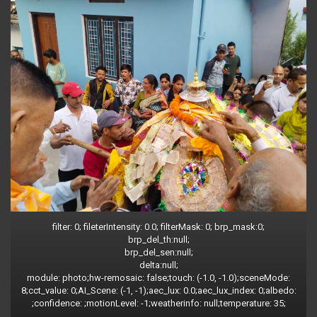
filter: 0; fileterIntensity: 0.0; filterMask: 0; brp_mask:0;
brp_del_th:null;
brp_del_sen:null;
delta:null;
module: photo;hw-remosaic: false;touch: (-1.0, -1.0);sceneMode:
8;cct_value: 0;AI_Scene: (-1, -1);aec_lux: 0.0;aec_lux_index: 0;albedo:
;confidence: ;motionLevel: -1;weatherinfo: null;temperature: 35;