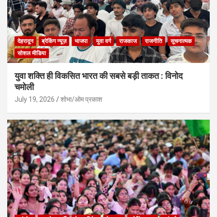
देहरादून
ब्रेकिंग न्यूज़
भाजपा
युवा वर्ग
राजकाज
राजनीति
सूचनात्मक
सोशल मीडिया
युवा शक्ति ही विकसित भारत की सबसे बड़ी ताकत : विनोद
चमोली
July 19, 2026
शोभा/ओम प्रकाश