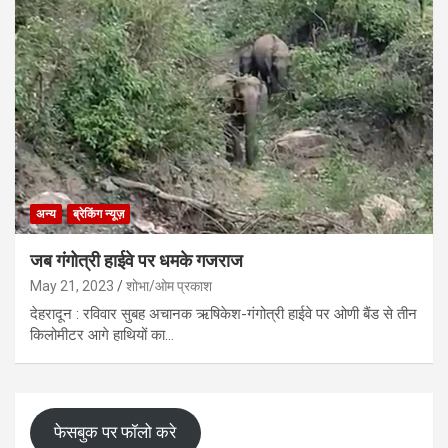
अन्य
ब्रेकिंग न्यूज़
जब गंगोत्री हाईवे पर धमके गजराज
May 21, 2023
शोभा/ओम प्रकाश
देहरादून : रविवार सुबह अचानक ऋषिकेश-गंगोत्री हाईवे पर ओणी बैंड से तीन
किलोमीटर आगे हाथियों का…
फेसबुक पर फॉलो करे