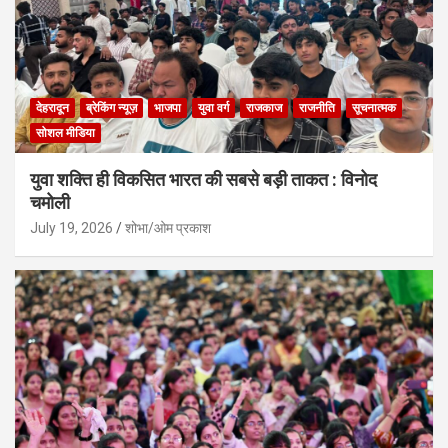
देहरादून
ब्रेकिंग न्यूज़
भाजपा
युवा वर्ग
राजकाज
राजनीति
सूचनात्मक
सोशल मीडिया
युवा शक्ति ही विकसित भारत की सबसे बड़ी ताकत : विनोद
चमोली
July 19, 2026
शोभा/ओम प्रकाश