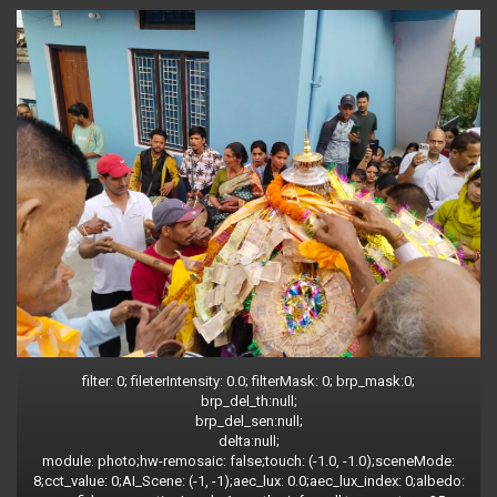
filter: 0; fileterIntensity: 0.0; filterMask: 0; brp_mask:0;
brp_del_th:null;
brp_del_sen:null;
delta:null;
module: photo;hw-remosaic: false;touch: (-1.0, -1.0);sceneMode:
8;cct_value: 0;AI_Scene: (-1, -1);aec_lux: 0.0;aec_lux_index: 0;albedo: