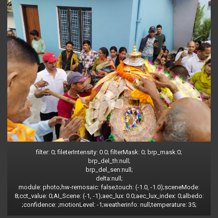
filter: 0; fileterIntensity: 0.0; filterMask: 0; brp_mask:0;
brp_del_th:null;
brp_del_sen:null;
delta:null;
module: photo;hw-remosaic: false;touch: (-1.0, -1.0);sceneMode:
8;cct_value: 0;AI_Scene: (-1, -1);aec_lux: 0.0;aec_lux_index: 0;albedo:
;confidence: ;motionLevel: -1;weatherinfo: null;temperature: 35;