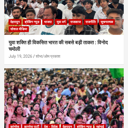
देहरादून
ब्रेकिंग न्यूज़
भाजपा
युवा वर्ग
राजकाज
राजनीति
सूचनात्मक
सोशल मीडिया
युवा शक्ति ही विकसित भारत की सबसे बड़ी ताकत : विनोद
चमोली
July 19, 2026
शोभा/ओम प्रकाश
कांग्रेस
काग्रेस पार्टी
देश - विदेश
देहरादून
ब्रेकिंग न्यूज़
महंगाई