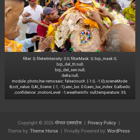
filter: 0; fileterIntensity: 0.0; filterMask: 0; brp_mask:0;
brp_del_th:null;
brp_del_sen:null;
delta:null;
module: photo;hw-remosaic: false;touch: (-1.0, -1.0);sceneMode:
8;cct_value: 0;AI_Scene: (-1, -1);aec_lux: 0.0;aec_lux_index: 0;albedo:
;confidence: ;motionLevel: -1;weatherinfo: null;temperature: 35;
Copyright © 2026
मोनाल एक्सप्रेस
Privacy Policy
Theme by:
Theme Horse
Proudly Powered by:
WordPress