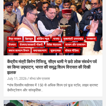
केंद्र सरकार
देहरादून
ब्रेकिंग न्यूज़
भाजपा
मुख्यमंत्री उत्तराखंड
राजकाज
रोजगार
रोजगार/सरकारी नौकरी
विदेश मंत्रालय
शासन और प्रशासन
समाज कल्याण विभाग
समाजकल्याण
सूचनात्मक
सोशल मीडिया
केंद्रीय मंत्री किरेन रिजिजू, सीएम धामी ने छठे लोक संवर्धन पर्व
का किया उद्घाटन, भारत की समृद्ध शिल्प विरासत की दिखी
झलक
July 11, 2026
शोभा/ओम प्रकाश
*पांच दिवसीय महोत्सव में 150 से अधिक शिल्प एवं फूड स्टॉल, लाइव क्राफ्ट
डेमोंस्ट्रेशन और सांस्कृतिक…