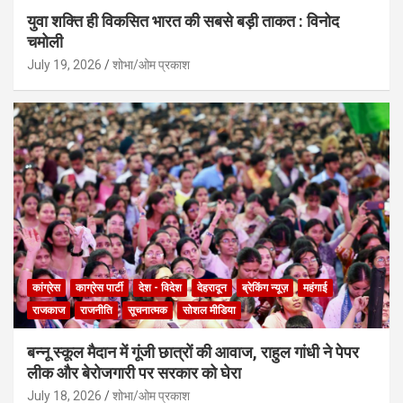
युवा शक्ति ही विकसित भारत की सबसे बड़ी ताकत : विनोद
चमोली
July 19, 2026
शोभा/ओम प्रकाश
कांग्रेस
काग्रेस पार्टी
देश - विदेश
देहरादून
ब्रेकिंग न्यूज़
महंगाई
राजकाज
राजनीति
सूचनात्मक
सोशल मीडिया
बन्नू स्कूल मैदान में गूंजी छात्रों की आवाज, राहुल गांधी ने पेपर
लीक और बेरोजगारी पर सरकार को घेरा
July 18, 2026
शोभा/ओम प्रकाश