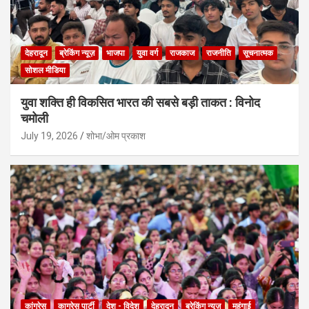
देहरादून
ब्रेकिंग न्यूज़
भाजपा
युवा वर्ग
राजकाज
राजनीति
सूचनात्मक
सोशल मीडिया
युवा शक्ति ही विकसित भारत की सबसे बड़ी ताकत : विनोद
चमोली
July 19, 2026
शोभा/ओम प्रकाश
कांग्रेस
काग्रेस पार्टी
देश - विदेश
देहरादून
ब्रेकिंग न्यूज़
महंगाई