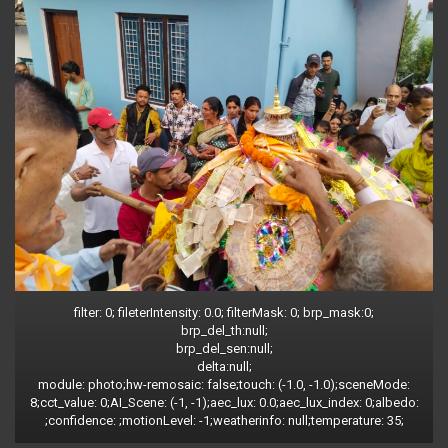
filter: 0; fileterIntensity: 0.0; filterMask: 0; brp_mask:0;
brp_del_th:null;
brp_del_sen:null;
delta:null;
module: photo;hw-remosaic: false;touch: (-1.0, -1.0);sceneMode:
8;cct_value: 0;AI_Scene: (-1, -1);aec_lux: 0.0;aec_lux_index: 0;albedo:
;confidence: ;motionLevel: -1;weatherinfo: null;temperature: 35;