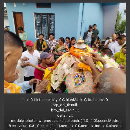
filter: 0; fileterIntensity: 0.0; filterMask: 0; brp_mask:0;
brp_del_th:null;
brp_del_sen:null;
delta:null;
module: photo;hw-remosaic: false;touch: (-1.0, -1.0);sceneMode:
8;cct_value: 0;AI_Scene: (-1, -1);aec_lux: 0.0;aec_lux_index: 0;albedo: