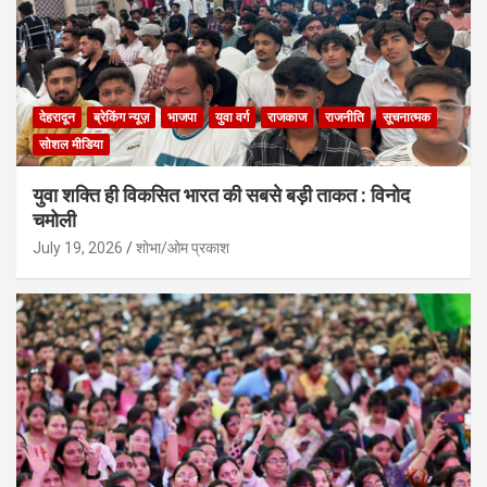
देहरादून
ब्रेकिंग न्यूज़
भाजपा
युवा वर्ग
राजकाज
राजनीति
सूचनात्मक
सोशल मीडिया
युवा शक्ति ही विकसित भारत की सबसे बड़ी ताकत : विनोद
चमोली
July 19, 2026
शोभा/ओम प्रकाश