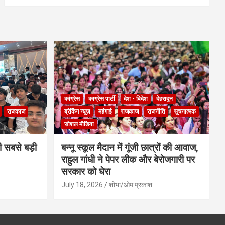
कांग्रेस
काग्रेस पार्टी
देश - विदेश
देहरादून
राजकाज
ब्रेकिंग न्यूज़
महंगाई
राजकाज
राजनीति
सूचनात्मक
सोशल मीडिया
ी सबसे बड़ी
बन्नू स्कूल मैदान में गूंजी छात्रों की आवाज,
राहुल गांधी ने पेपर लीक और बेरोजगारी पर
सरकार को घेरा
July 18, 2026
शोभा/ओम प्रकाश