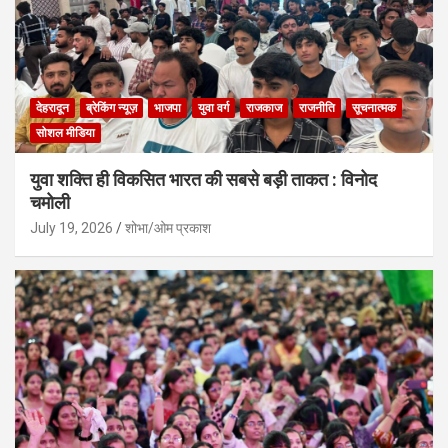
देहरादून
ब्रेकिंग न्यूज़
भाजपा
युवा वर्ग
राजकाज
राजनीति
सूचनात्मक
सोशल मीडिया
युवा शक्ति ही विकसित भारत की सबसे बड़ी ताकत : विनोद
चमोली
July 19, 2026
शोभा/ओम प्रकाश