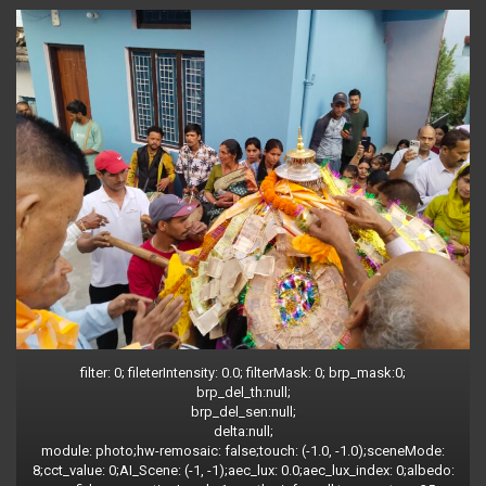
filter: 0; fileterIntensity: 0.0; filterMask: 0; brp_mask:0;
brp_del_th:null;
brp_del_sen:null;
delta:null;
module: photo;hw-remosaic: false;touch: (-1.0, -1.0);sceneMode:
8;cct_value: 0;AI_Scene: (-1, -1);aec_lux: 0.0;aec_lux_index: 0;albedo: