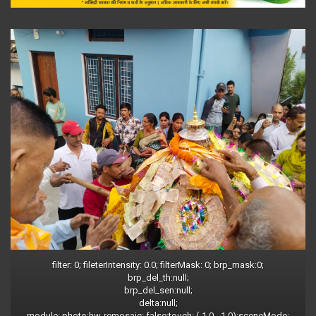
filter: 0; fileterIntensity: 0.0; filterMask: 0; brp_mask:0;
brp_del_th:null;
brp_del_sen:null;
delta:null;
module: photo;hw-remosaic: false;touch: (-1.0, -1.0);sceneMode: