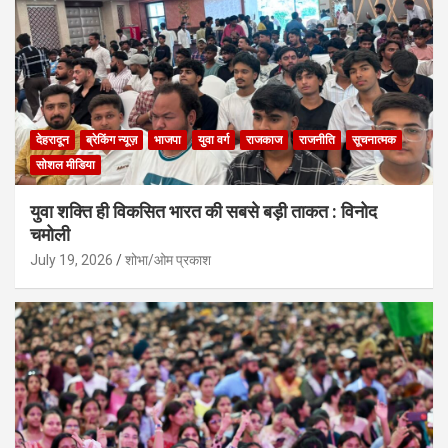
देहरादून
ब्रेकिंग न्यूज़
भाजपा
युवा वर्ग
राजकाज
राजनीति
सूचनात्मक
सोशल मीडिया
युवा शक्ति ही विकसित भारत की सबसे बड़ी ताकत : विनोद
चमोली
July 19, 2026
शोभा/ओम प्रकाश