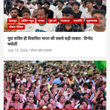
देहरादून
ब्रेकिंग न्यूज़
भाजपा
युवा वर्ग
राजकाज
राजनीति
सूचनात्मक
सोशल मीडिया
युवा शक्ति ही विकसित भारत की सबसे बड़ी ताकत : विनोद
चमोली
July 19, 2026
शोभा/ओम प्रकाश