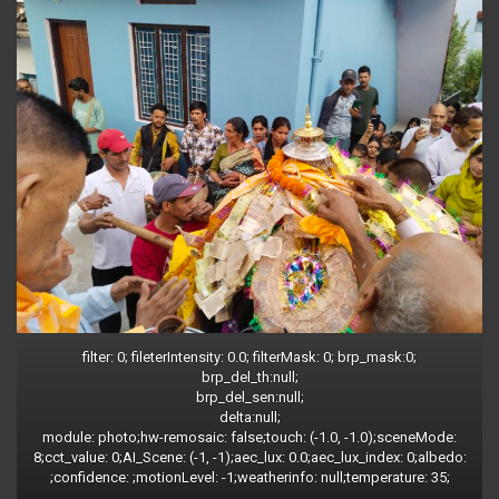
filter: 0; fileterIntensity: 0.0; filterMask: 0; brp_mask:0;
brp_del_th:null;
brp_del_sen:null;
delta:null;
module: photo;hw-remosaic: false;touch: (-1.0, -1.0);sceneMode:
8;cct_value: 0;AI_Scene: (-1, -1);aec_lux: 0.0;aec_lux_index: 0;albedo:
;confidence: ;motionLevel: -1;weatherinfo: null;temperature: 35;