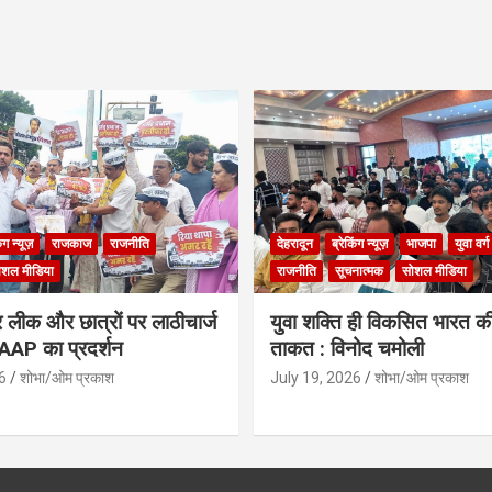
िंग न्यूज़
राजकाज
राजनीति
देहरादून
ब्रेकिंग न्यूज़
भाजपा
युवा वर्ग
ोशल मीडिया
राजनीति
सूचनात्मक
सोशल मीडिया
लीक और छात्रों पर लाठीचार्ज
युवा शक्ति ही विकसित भारत क
ं AAP का प्रदर्शन
ताकत : विनोद चमोली
6
शोभा/ओम प्रकाश
July 19, 2026
शोभा/ओम प्रकाश