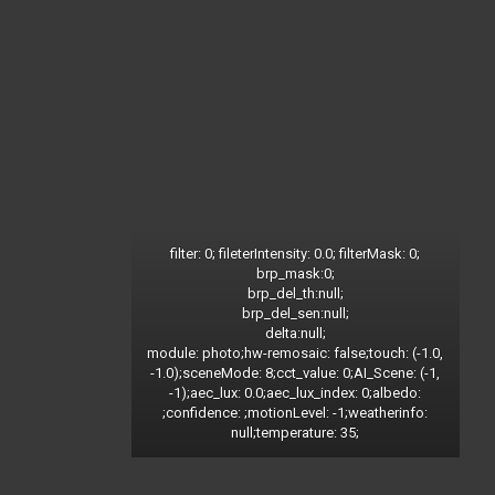
filter: 0; fileterIntensity: 0.0; filterMask: 0;
brp_mask:0;
brp_del_th:null;
brp_del_sen:null;
delta:null;
module: photo;hw-remosaic: false;touch: (-1.0,
-1.0);sceneMode: 8;cct_value: 0;AI_Scene: (-1,
-1);aec_lux: 0.0;aec_lux_index: 0;albedo:
;confidence: ;motionLevel: -1;weatherinfo:
null;temperature: 35;