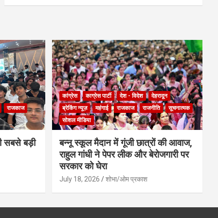
कांग्रेस
काग्रेस पार्टी
देश - विदेश
देहरादून
राजकाज
ब्रेकिंग न्यूज़
महंगाई
राजकाज
राजनीति
सूचनात्मक
सोशल मीडिया
ी सबसे बड़ी
बन्नू स्कूल मैदान में गूंजी छात्रों की आवाज,
राहुल गांधी ने पेपर लीक और बेरोजगारी पर
सरकार को घेरा
July 18, 2026
शोभा/ओम प्रकाश