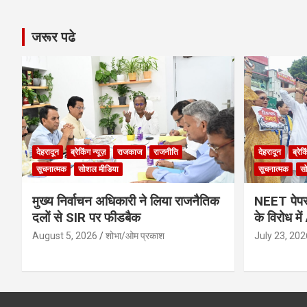
जरूर पढे
देहरादून
ब्रेकिंग न्यूज़
राजकाज
राजनीति
देहरादून
ब्रेक
सूचनात्मक
सोशल मीडिया
सूचनात्मक
स
मुख्य निर्वाचन अधिकारी ने लिया राजनैतिक
NEET पेपर 
दलों से SIR पर फीडबैक
के विरोध मे
August 5, 2026
शोभा/ओम प्रकाश
July 23, 202