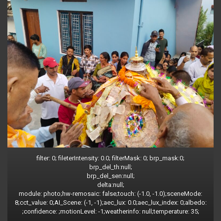
filter: 0; fileterIntensity: 0.0; filterMask: 0; brp_mask:0;
brp_del_th:null;
brp_del_sen:null;
delta:null;
module: photo;hw-remosaic: false;touch: (-1.0, -1.0);sceneMode:
8;cct_value: 0;AI_Scene: (-1, -1);aec_lux: 0.0;aec_lux_index: 0;albedo:
;confidence: ;motionLevel: -1;weatherinfo: null;temperature: 35;