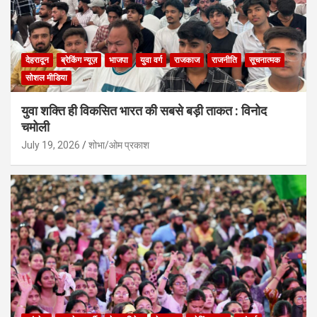
देहरादून
ब्रेकिंग न्यूज़
भाजपा
युवा वर्ग
राजकाज
राजनीति
सूचनात्मक
सोशल मीडिया
युवा शक्ति ही विकसित भारत की सबसे बड़ी ताकत : विनोद
चमोली
July 19, 2026
शोभा/ओम प्रकाश