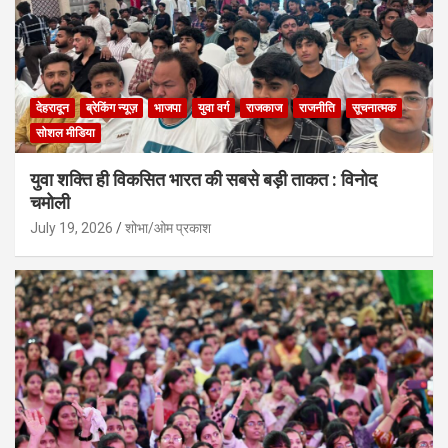
देहरादून
ब्रेकिंग न्यूज़
भाजपा
युवा वर्ग
राजकाज
राजनीति
सूचनात्मक
सोशल मीडिया
युवा शक्ति ही विकसित भारत की सबसे बड़ी ताकत : विनोद
चमोली
July 19, 2026
शोभा/ओम प्रकाश