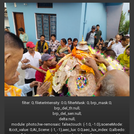
filter: 0; fileterIntensity: 0.0; filterMask: 0; brp_mask:0;
brp_del_th:null;
brp_del_sen:null;
delta:null;
module: photo;hw-remosaic: false;touch: (-1.0, -1.0);sceneMode:
8;cct_value: 0;AI_Scene: (-1, -1);aec_lux: 0.0;aec_lux_index: 0;albedo: