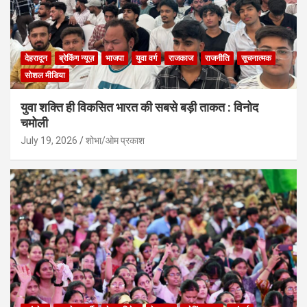
देहरादून
ब्रेकिंग न्यूज़
भाजपा
युवा वर्ग
राजकाज
राजनीति
सूचनात्मक
सोशल मीडिया
युवा शक्ति ही विकसित भारत की सबसे बड़ी ताकत : विनोद
चमोली
July 19, 2026
शोभा/ओम प्रकाश