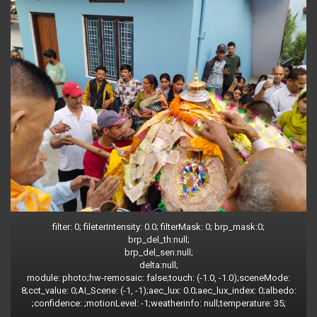
filter: 0; fileterIntensity: 0.0; filterMask: 0; brp_mask:0;
brp_del_th:null;
brp_del_sen:null;
delta:null;
module: photo;hw-remosaic: false;touch: (-1.0, -1.0);sceneMode:
8;cct_value: 0;AI_Scene: (-1, -1);aec_lux: 0.0;aec_lux_index: 0;albedo:
;confidence: ;motionLevel: -1;weatherinfo: null;temperature: 35;