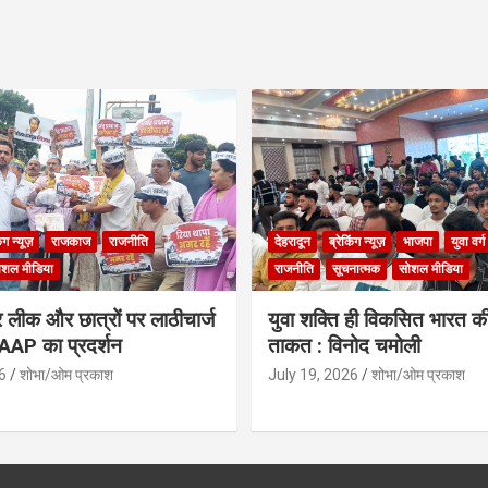
िंग न्यूज़
राजकाज
राजनीति
देहरादून
ब्रेकिंग न्यूज़
भाजपा
युवा वर्ग
ोशल मीडिया
राजनीति
सूचनात्मक
सोशल मीडिया
लीक और छात्रों पर लाठीचार्ज
युवा शक्ति ही विकसित भारत क
ं AAP का प्रदर्शन
ताकत : विनोद चमोली
6
शोभा/ओम प्रकाश
July 19, 2026
शोभा/ओम प्रकाश