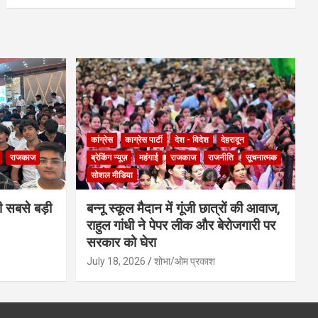
कांग्रेस
काग्रेस पार्टी
देश - विदेश
देहरादून
राजकाज
ब्रेकिंग न्यूज़
महंगाई
राजकाज
राजनीति
सूचनात्मक
सोशल मीडिया
ी सबसे बड़ी
बन्नू स्कूल मैदान में गूंजी छात्रों की आवाज,
राहुल गांधी ने पेपर लीक और बेरोजगारी पर
सरकार को घेरा
July 18, 2026
शोभा/ओम प्रकाश