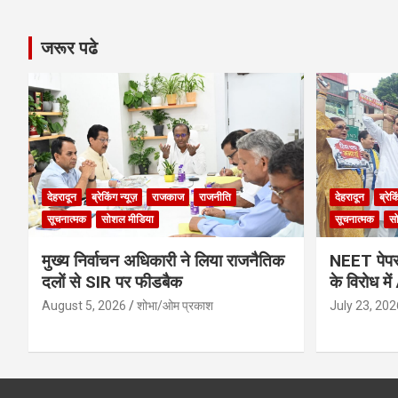
जरूर पढे
देहरादून
ब्रेकिंग न्यूज़
राजकाज
राजनीति
देहरादून
ब्रेक
सूचनात्मक
सोशल मीडिया
सूचनात्मक
स
मुख्य निर्वाचन अधिकारी ने लिया राजनैतिक
NEET पेपर 
दलों से SIR पर फीडबैक
के विरोध मे
August 5, 2026
शोभा/ओम प्रकाश
July 23, 202