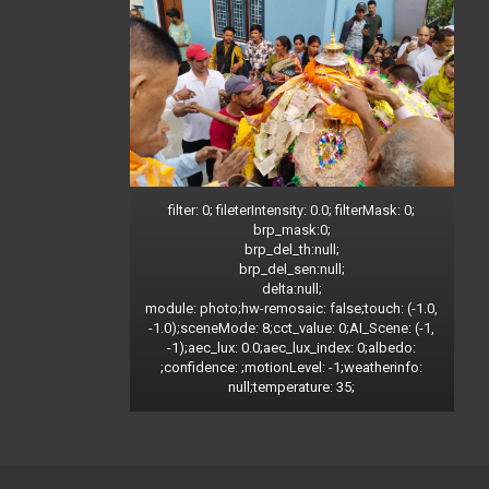
filter: 0; fileterIntensity: 0.0; filterMask: 0;
brp_mask:0;
brp_del_th:null;
brp_del_sen:null;
delta:null;
module: photo;hw-remosaic: false;touch: (-1.0,
-1.0);sceneMode: 8;cct_value: 0;AI_Scene: (-1,
-1);aec_lux: 0.0;aec_lux_index: 0;albedo:
;confidence: ;motionLevel: -1;weatherinfo:
null;temperature: 35;