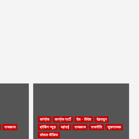
कांग्रेस
काग्रेस पार्टी
देश - विदेश
देहरादून
राजकाज
ब्रेकिंग न्यूज़
महंगाई
राजकाज
राजनीति
सूचनात्मक
सोशल मीडिया