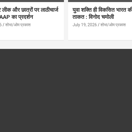
लीक और छात्रों पर लाठीचार्ज
युवा शक्ति ही विकसित भारत क
ं AAP का प्रदर्शन
ताकत : विनोद चमोली
6
शोभा/ओम प्रकाश
July 19, 2026
शोभा/ओम प्रकाश