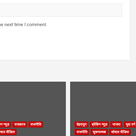
he next time I comment.
िंग न्यूज़
राजकाज
राजनीति
देहरादून
ब्रेकिंग न्यूज़
भाजपा
युवा वर्ग
ोशल मीडिया
राजनीति
सूचनात्मक
सोशल मीडिया