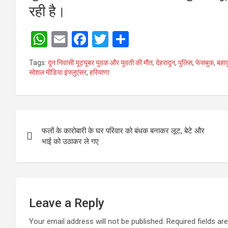
रही है।
W
E
F
T
S
h
m
a
wi
h
Tags:
दून निवासी यूट्यूबर युवक और युवती की मौत
,
देहरादून
,
पुलिस
,
फेसबुक
,
बहाद
at
ail
ce
tt
ar
सोशल मीडिया इंफ्लुएंसर
,
हरियाणा
s
b
er
e
A
o
Post
p
o
फलों के कारोबारी के घर परिवार को बंधक बनाकर लूट, बेटे और
p
k
navigation
भाई को उठाकर ले गए
Leave a Reply
Your email address will not be published.
Required fields a