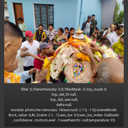
filter: 0; fileterIntensity: 0.0; filterMask: 0; brp_mask:0;
brp_del_th:null;
brp_del_sen:null;
delta:null;
module: photo;hw-remosaic: false;touch: (-1.0, -1.0);sceneMode:
8;cct_value: 0;AI_Scene: (-1, -1);aec_lux: 0.0;aec_lux_index: 0;albedo:
;confidence: ;motionLevel: -1;weatherinfo: null;temperature: 35;