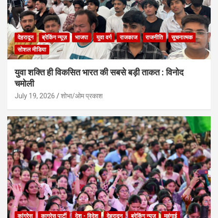
देहरादून
ब्रेकिंग न्यूज़
भाजपा
युवा वर्ग
राजकाज
राजनीति
सूचनात्मक
सोशल मीडिया
युवा शक्ति ही विकसित भारत की सबसे बड़ी ताकत : विनोद
चमोली
July 19, 2026
शोभा/ओम प्रकाश
कांग्रेस
काग्रेस पार्टी
देश - विदेश
देहरादून
ब्रेकिंग न्यूज़
महंगाई