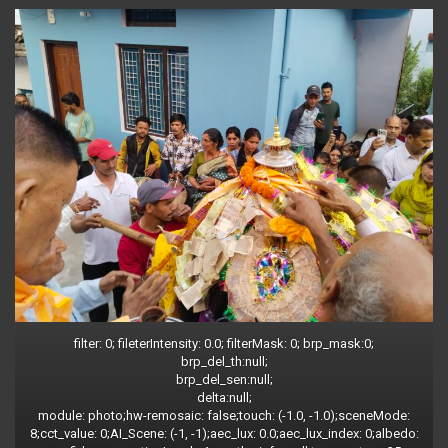
filter: 0; fileterIntensity: 0.0; filterMask: 0; brp_mask:0;
brp_del_th:null;
brp_del_sen:null;
delta:null;
module: photo;hw-remosaic: false;touch: (-1.0, -1.0);sceneMode:
8;cct_value: 0;AI_Scene: (-1, -1);aec_lux: 0.0;aec_lux_index: 0;albedo: