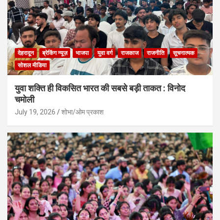
देहरादून
ब्रेकिंग न्यूज़
भाजपा
युवा वर्ग
राजकाज
राजनीति
सूचनात्मक
सोशल मीडिया
युवा शक्ति ही विकसित भारत की सबसे बड़ी ताकत : विनोद
चमोली
July 19, 2026
शोभा/ओम प्रकाश