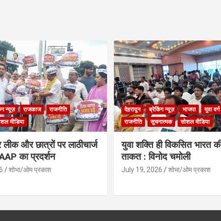
िंग न्यूज़
राजकाज
राजनीति
देहरादून
ब्रेकिंग न्यूज़
भाजपा
युवा वर्ग
ोशल मीडिया
राजनीति
सूचनात्मक
सोशल मीडिया
लीक और छात्रों पर लाठीचार्ज
युवा शक्ति ही विकसित भारत क
ं AAP का प्रदर्शन
ताकत : विनोद चमोली
6
शोभा/ओम प्रकाश
July 19, 2026
शोभा/ओम प्रकाश