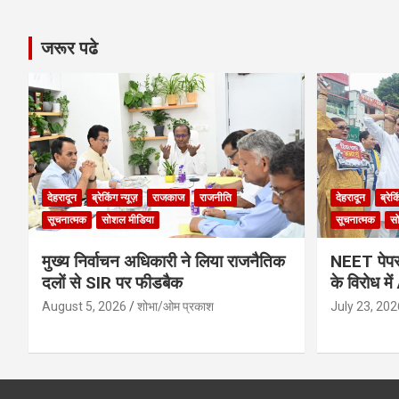
जरूर पढे
देहरादून
ब्रेकिंग न्यूज़
राजकाज
राजनीति
देहरादून
ब्रेक
सूचनात्मक
सोशल मीडिया
सूचनात्मक
स
मुख्य निर्वाचन अधिकारी ने लिया राजनैतिक
NEET पेपर 
दलों से SIR पर फीडबैक
के विरोध मे
August 5, 2026
शोभा/ओम प्रकाश
July 23, 202