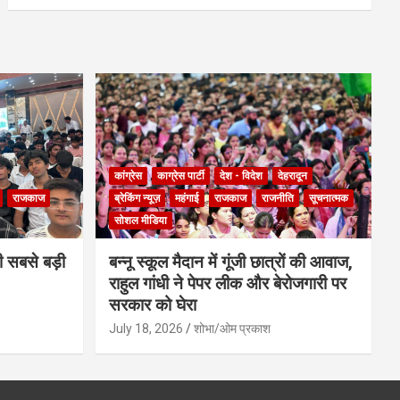
कांग्रेस
काग्रेस पार्टी
देश - विदेश
देहरादून
राजकाज
ब्रेकिंग न्यूज़
महंगाई
राजकाज
राजनीति
सूचनात्मक
सोशल मीडिया
ी सबसे बड़ी
बन्नू स्कूल मैदान में गूंजी छात्रों की आवाज,
राहुल गांधी ने पेपर लीक और बेरोजगारी पर
सरकार को घेरा
July 18, 2026
शोभा/ओम प्रकाश