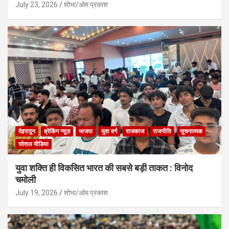
July 23, 2026
शोभा/ओम प्रकाश
देहरादून
ब्रेकिंग न्यूज़
भाजपा
युवा वर्ग
राजकाज
राजनीति
सूचनात्मक
सोशल मीडिया
युवा शक्ति ही विकसित भारत की सबसे बड़ी ताकत : विनोद
चमोली
July 19, 2026
शोभा/ओम प्रकाश