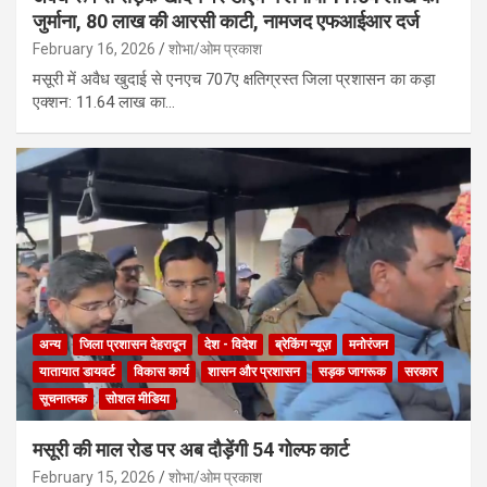
जुर्माना, 80 लाख की आरसी काटी, नामजद एफआईआर दर्ज
February 16, 2026
शोभा/ओम प्रकाश
मसूरी में अवैध खुदाई से एनएच 707ए क्षतिग्रस्त जिला प्रशासन का कड़ा
एक्शन: 11.64 लाख का…
अन्य
जिला प्रशासन देहरादून
देश - विदेश
ब्रेकिंग न्यूज़
मनोरंजन
यातायात डायवर्ट
विकास कार्य
शासन और प्रशासन
सड़क जागरूक
सरकार
सूचनात्मक
सोशल मीडिया
मसूरी की माल रोड पर अब दौड़ेंगी 54 गोल्फ कार्ट
February 15, 2026
शोभा/ओम प्रकाश