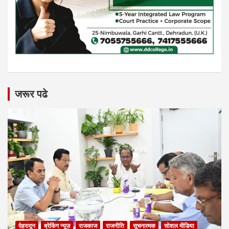
जरूर पढे
देहरादून
ब्रेकिंग न्यूज़
राजकाज
राजनीति
सूचनात्मक
सोशल मीडिया