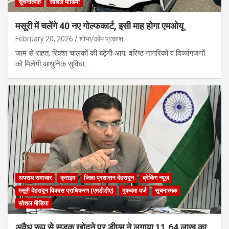
सूचनात्मक
सोशल मीडिया
मसूरी में चलेंगे 40 नए गोल्फकार्ट, इसी माह होगा एमओयू
February 20, 2026
शोभा/ओम प्रकाश
जाम से राहत, रिक्शा चालकों की बढ़ेगी आय; वरिष्ठ नागरिकों व दिव्यांगजनों
को मिलेगी आधुनिक सुविधा…
अपराध समाचार
क्राइम
जिला प्रशासन देहरादून
ब्रेकिंग न्यूज़
मसूरी देहरादून विकास प्राधिकरण (एमडीडीए)
मुकदमा दर्ज
सूचनात्मक
सोशल मीडिया
अवैध रूप से सड़क खोदने पर डीएम ने लगाया 11.64 लाख का