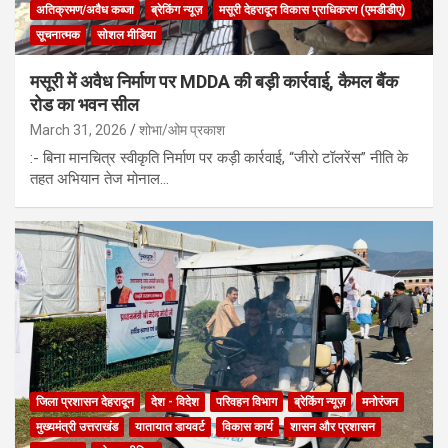
अतिक्रमण/अवैध कब्जा
ब्रेकिंग न्यूज़
मसूरी देहरादून विकास प्राधिकरण (एमडीडीए)
सूचनात्मक
सोशल मीडिया
मसूरी में अवैध निर्माण पर MDDA की बड़ी कार्रवाई, कैमल बैंक
रोड का भवन सील
March 31, 2026
शोभा/ओम प्रकाश
:- बिना मानचित्र स्वीकृति निर्माण पर कड़ी कार्रवाई, “जीरो टॉलरेंस” नीति के
तहत अभियान तेज मोनाल…
जिला प्रशासन देहरादून
देश - विदेश
परिवहन विभाग
ब्रेकिंग न्यूज़
मनोरंजन
मुख्यमंत्री उत्तराखंड
यातायात डायवर्ट
विकास कार्य
शासन और प्रशासन