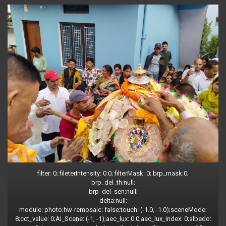
filter: 0; fileterIntensity: 0.0; filterMask: 0; brp_mask:0;
brp_del_th:null;
brp_del_sen:null;
delta:null;
module: photo;hw-remosaic: false;touch: (-1.0, -1.0);sceneMode:
8;cct_value: 0;AI_Scene: (-1, -1);aec_lux: 0.0;aec_lux_index: 0;albedo: